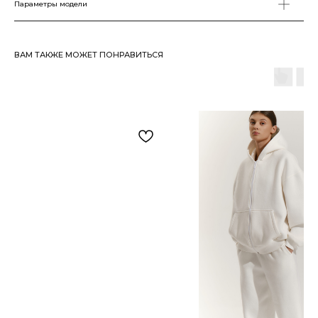
Параметры модели
ВАМ ТАКЖЕ МОЖЕТ ПОНРАВИТЬСЯ
TWOFACE
г. Новосибирск
Главная
Политика
Каталог
Оферта
О нас
Оплата
Ваши TWOFACE
Доставка
Контакты
Возврат
Тел. 8 (913)-792-38-87
Inst. @twoface.ru